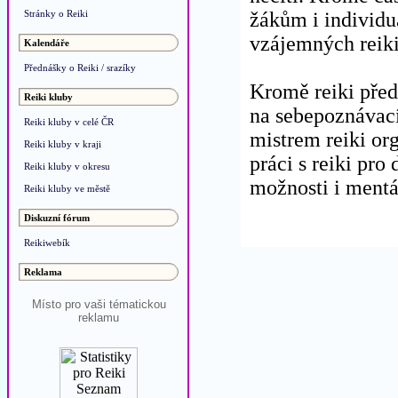
Stránky o Reiki
žákům i individu
vzájemných reiki 
Kalendáře
Přednášky o Reiki / srazíky
Kromě reiki pře
Reiki kluby
na sebepoznávací
Reiki kluby v celé ČR
mistrem reiki or
Reiki kluby v kraji
práci s reiki pro 
Reiki kluby v okresu
možnosti i mentá
Reiki kluby ve městě
Diskuzní fórum
Reikiwebík
Reklama
Místo pro vaši tématickou
reklamu