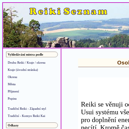
Vyhledávání mistra podle
Osob
Druhu Reiki / Kraje / okresu
Kraje (úvodní stránka)
Okresu
Města
Příjmení
Popisu
Reiki se věnuji o
Tradiční Reiki - Západní styl
Usui systému vše
Tradiční - Komyo Reiki Kai
pro doplnění ener
Odkazy
necítí. Kromě ča