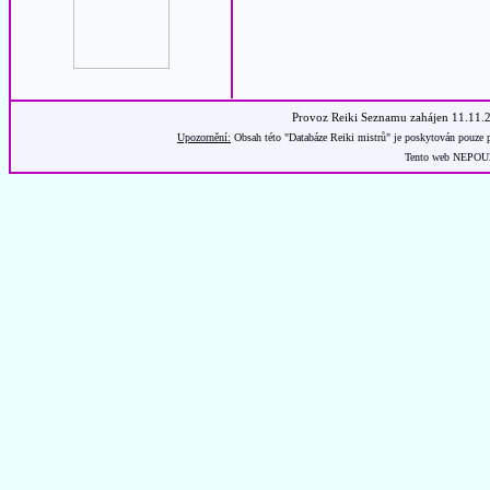
Provoz Reiki Seznamu zahájen 11.11.
Upozornění:
Obsah této "Databáze Reiki mistrů" je poskytován pouze p
Tento web NEPOUŽÍ