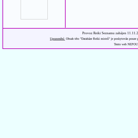
Provoz Reiki Seznamu zahájen 11.11.
Upozornění:
Obsah této "Databáze Reiki mistrů" je poskytován pouze p
Tento web NEPOUŽÍ