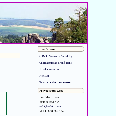
Reiki Seznam
O Reiki Seznamu / novinky
Charakteristika druhů Reiki
Ikonka ke stažení
Kontakt
Tvorba webu / webmaster
Provozovatel webu
Bronislav Kozák
Reiki mistr/učitel
reiki@reiki-cz.com
Mobil: 608 867 794