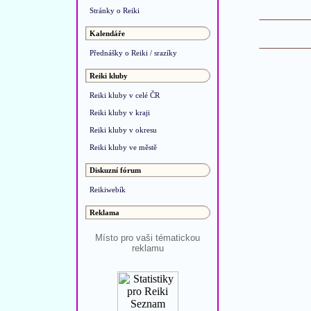
Stránky o Reiki
Kalendáře
Přednášky o Reiki / srazíky
Reiki kluby
Reiki kluby v celé ČR
Reiki kluby v kraji
Reiki kluby v okresu
Reiki kluby ve městě
Diskuzní fórum
Reikiwebík
Reklama
Místo pro vaši tématickou
reklamu