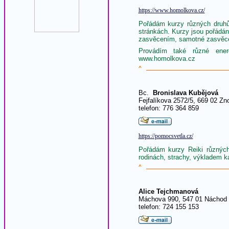
https://www.homolkova.cz/
Pořádám kurzy různých druhů
stránkách. Kurzy jsou pořádán
zasvěcením, samotné zasvěce
Provádím také různé ene
www.homolkova.cz
^
Bc.
Bronislava Kubějová
Fejfalíkova 2572/5, 669 02 Zn
telefon: 776 364 859
https://pomocsvetla.cz/
Pořádám kurzy Reiki různých
rodinách, strachy, výkladem k
^
Alice Tejchmanová
Máchova 990, 547 01 Náchod
telefon: 724 155 153