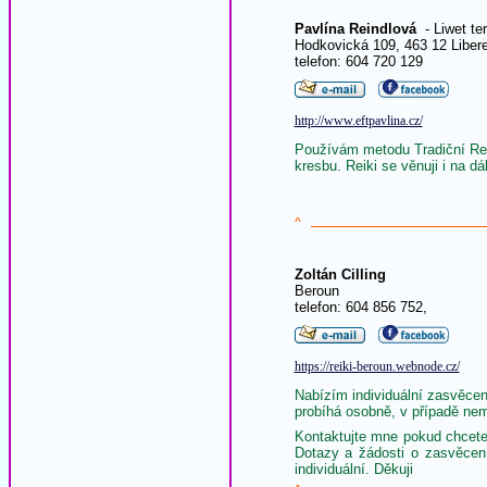
Pavlína Reindlová
- Liwet ter
Hodkovická 109, 463 12 Liber
telefon: 604 720 129
http://www.eftpavlina.cz/
Používám metodu Tradiční Rei
kresbu. Reiki se věnuji i na d
^
Zoltán Cilling
Beroun
telefon: 604 856 752,
https://reiki-beroun.webnode.cz/
Nabízím individuální zasvěcen
probíhá osobně, v případě nem
Kontaktujte mne pokud chcete
Dotazy a žádosti o zasvěcen
individuální. Děkuji