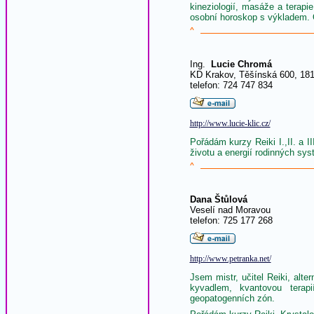
kineziologií, masáže a terap
osobní horoskop s výkladem. 
^
Ing.
Lucie Chromá
KD Krakov, Těšínská 600, 181
telefon: 724 747 834
http://www.lucie-klic.cz/
Pořádám kurzy Reiki I.,II. a II
životu a energií rodinných sys
^
Dana Štůlová
Veselí nad Moravou
telefon: 725 177 268
http://www.petranka.net/
Jsem mistr, učitel Reiki, alte
kyvadlem, kvantovou terap
geopatogenních zón.