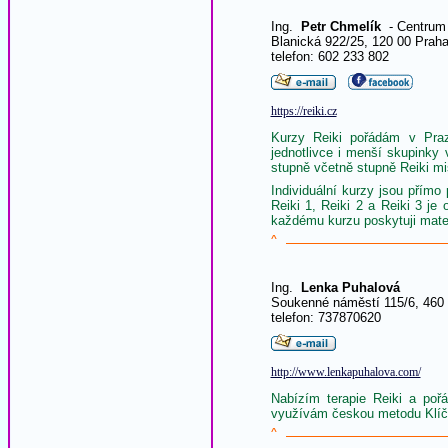
Ing.
Petr Chmelík
- Centrum 
Blanická 922/25, 120 00 Prah
telefon: 602 233 802
https://reiki.cz
Kurzy Reiki pořádám v Praz
jednotlivce i menší skupinky
stupně včetně stupně Reiki mis
Individuální kurzy jsou přímo
Reiki 1, Reiki 2 a Reiki 3 je
každému kurzu poskytuji materi
^
Ing.
Lenka Puhalová
Soukenné náměstí 115/6, 460 
telefon: 737870620
http://www.lenkapuhalova.com/
Nabízím terapie Reiki a poř
využívám českou metodu Klíč k
^