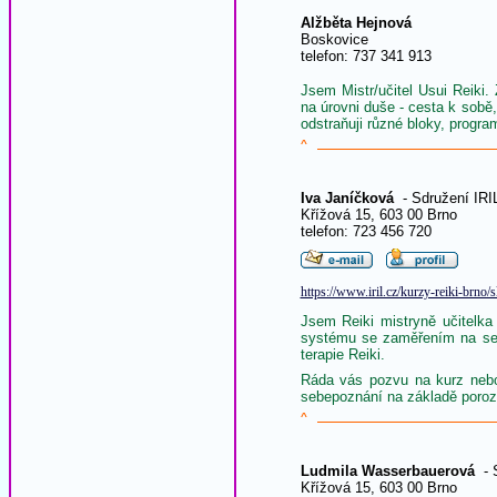
Alžběta Hejnová
Boskovice
telefon: 737 341 913
Jsem Mistr/učitel Usui Reiki.
na úrovni duše - cesta k sobě,
odstraňuji různé bloky, program
^
Iva Janíčková
- Sdružení IRI
Křížová 15, 603 00 Brno
telefon: 723 456 720
https://www.iril.cz/kurzy-reiki-brno/
Jsem Reiki mistryně učitelka
systému se zaměřením na seb
terapie Reiki.
Ráda vás pozvu na kurz nebo 
sebepoznání na základě poroz
^
Ludmila Wasserbauerová
- S
Křížová 15, 603 00 Brno