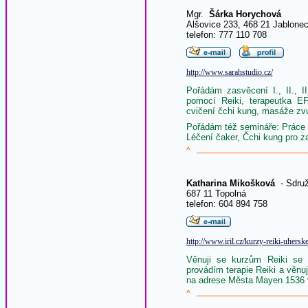
Mgr.
Šárka Horychová
Alšovice 233, 468 21 Jablone
telefon: 777 110 708
http://www.sarahstudio.cz/
Pořádám zasvěcení I., II., I
pomocí Reiki, terapeutka EF
cvičení čchi kung, masáže zv
Pořádám též semináře: Práce s
Léčení čaker, Čchi kung pro z
^
Katharina Mikošková
- Sdruž
687 11 Topolná
telefon: 604 894 758
http://www.iril.cz/kurzy-reiki-uhersk
Věnuji se kurzům Reiki se
provádím terapie Reiki a věnu
na adrese Města Mayen 1536 
^