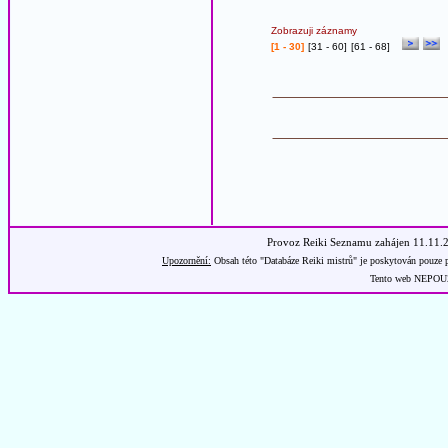
Zobrazuji záznamy
[1 - 30]
[
31 - 60
]
[
61 - 68
]
Provoz Reiki Seznamu zahájen 11.11.
Upozornění:
Obsah této "Databáze Reiki mistrů" je poskytován pouze p
Tento web NEPOUŽÍ