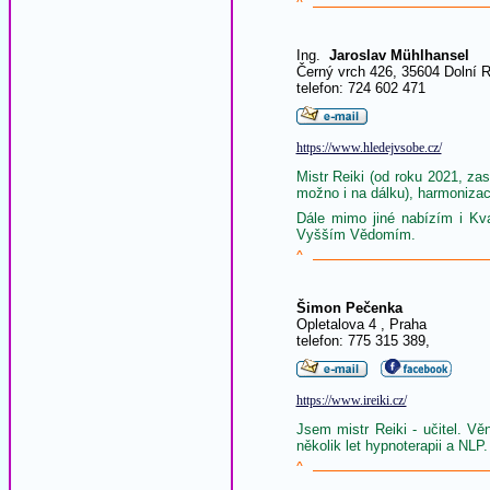
^
Ing.
Jaroslav Mühlhansel
Černý vrch 426, 35604 Dolní 
telefon: 724 602 471
https://www.hledejvsobe.cz/
Mistr Reiki (od roku 2021, z
možno i na dálku), harmonizac
Dále mimo jiné nabízím i Kva
Vyšším Vědomím.
^
Šimon Pečenka
Opletalova 4 , Praha
telefon: 775 315 389,
https://www.ireiki.cz/
Jsem mistr Reiki - učitel. Vě
několik let hypnoterapii a NLP.
^