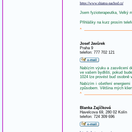
https://www.shiatsu-nachod.cz/
Jsem fyzioterapeutka, Velký mi
Přihlášky na kurz prosím tele
^
Josef Javůrek
Praha 9
telefon: 777 702 121
Nabízím výuku a zasvěcení do 
ve vašem bydlišti, pokud bud
1024 lze provést buď osobně v
Nabízím i ošetření energiem
způsobem. Většina mých klien
^
Blanka Zajíčková
Havelcova 69, 280 02 Kolín
telefon: 724 309 696