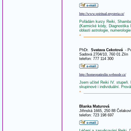
http://www.spiritual-mysteria.cz/
Pořádám kurzy Reiki, Shambal
(Karmické kódy, Diagnostika 
oblasti astrologie, numerologie
^
PhDr.
Svatava Cekotová
- Po
Sadová 2704/10, 760 01 Zlín
telefon: 777 114 300
http://homeopatiezlin.webnode.cz/
Jsem učitel Reiki IV. stupeň
skupinové i individuální. Prov
^
Blanka Maturová
Jiřinská 1665, 250 88 Čelakov
telefon: 723 198 697
Léčení a zasvěcování Reiki. D