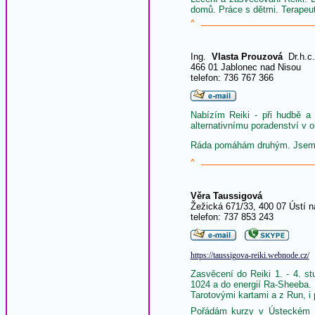
domů. Práce s dětmi. Terapeut
^
Ing.
Vlasta Prouzová
Dr.h.c.
466 01 Jablonec nad Nisou
telefon: 736 767 366
Nabízím Reiki - při hudbě a 
alternativnímu poradenství v o
Ráda pomáhám druhým. Jsem 
^
Věra Taussigová
Žežická 671/33, 400 07 Ústí 
telefon: 737 853 243
https://taussigova-reiki.webnode.cz/
Zasvěcení do Reiki 1. - 4. s
1024 a do energií Ra-Sheeba. R
Tarotovými kartami a z Run, i
Pořádám kurzy v Ústeckém kr