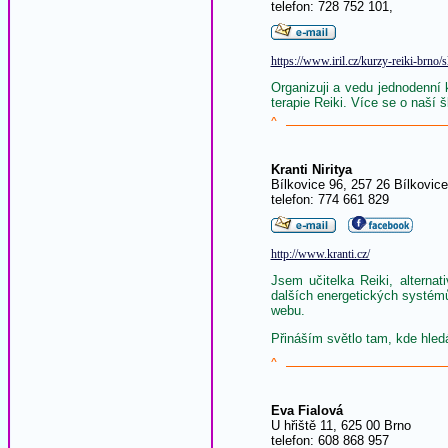
telefon: 728 752 101,
https://www.iril.cz/kurzy-reiki-brno/
Organizuji a vedu jednodenní
terapie Reiki. Více se o naší š
^
Kranti Niritya
Bílkovice 96, 257 26 Bílkovice
telefon: 774 661 829
http://www.kranti.cz/
Jsem učitelka Reiki, alterna
dalších energetických systémů
webu.
Přináším světlo tam, kde hledá
^
Eva Fialová
U hřiště 11, 625 00 Brno
telefon: 608 868 957