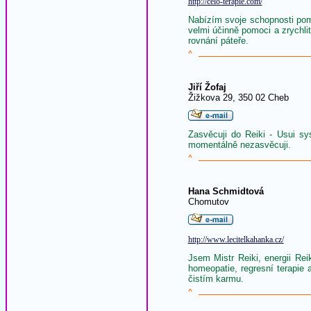
http://celo-terapie.com/
Nabízím svoje schopnosti pom
velmi účinně pomoci a zrychl
rovnání páteře.
^
Jiří Žofaj
Žižkova 29, 350 02 Cheb
Zasvěcuji do Reiki - Usui sys
momentálně nezasvěcuji.
^
Hana Schmidtová
Chomutov
http://www.lecitelkahanka.cz/
Jsem Mistr Reiki, energii Re
homeopatie, regresní terapie
čistím karmu.
^