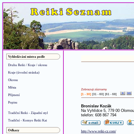
Vyhledávání mistra podle
Druhu Reiki / Kraje / okresu
Kraje (úvodní stránka)
Okresu
Města
Zobrazuji záznamy
[1 - 30]
[
31 - 60
]
[
61 - 68
]
Příjmení
Popisu
Bronislav Kozák
Na Vyhlídce 5, 779 00 Olomou
Tradiční Reiki - Západní styl
telefon: 608 867 794
Tradiční - Komyo Reiki Kai
Odkazy
http://www.reiki-cz.com/