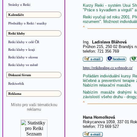
Stránky o Reiki
Kurzy Reiki - systém Usui Sh
"Práce s kyvadlem a virgulí" 
Kalendáře
Reiki vyučuji od roku 2001. 
rozumem". Možnost individuáln
Přednášky o Reiki / srazíky
^
Reiki kluby
Ing.
Ladislava Bláhová
Reiki kluby v celé ČR
Průhon 215, 250 02 Brandýs n
Reiki kluby v kraji
telefon: 721 356 769
Reiki kluby v okresu
Reiki kluby ve městě
https://reikihealing-cz.webnode.cz/
Diskuzní fórum
Pořádám individuální kursy R
léčebné a preventivní terapi
Reikiwebík
Nabízím relaxační masáže.
Nabízím masáže drahými ka
Reklama
závislostí všeho druhu - drogy,
^
Místo pro vaši tématickou
reklamu
Hana Homolková
Rokycanova 1059, 337 01 Ro
telefon: 773 669 527