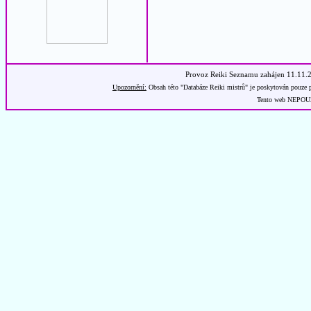
Provoz Reiki Seznamu zahájen 11.11.
Upozornění:
Obsah této "Databáze Reiki mistrů" je poskytován pouze p
Tento web NEPOUŽÍ