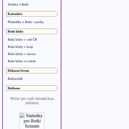
Stránky o Reiki
Kalendáře
Přednášky o Reiki / srazíky
Reiki kluby
Reiki kluby v celé ČR
Reiki kluby v kraji
Reiki kluby v okresu
Reiki kluby ve městě
Diskuzní fórum
Reikiwebík
Reklama
Místo pro vaši tématickou
reklamu