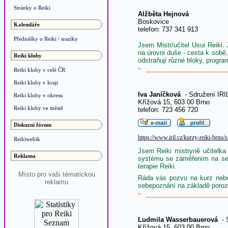
Stránky o Reiki
Alžběta Hejnová
Boskovice
Kalendáře
telefon: 737 341 913
Přednášky o Reiki / srazíky
Jsem Mistr/učitel Usui Reiki.
na úrovni duše - cesta k sobě,
Reiki kluby
odstraňuji různé bloky, program
Reiki kluby v celé ČR
^
Reiki kluby v kraji
Iva Janíčková
- Sdružení IRI
Reiki kluby v okresu
Křížová 15, 603 00 Brno
Reiki kluby ve městě
telefon: 723 456 720
Diskuzní fórum
https://www.iril.cz/kurzy-reiki-brno/
Reikiwebík
Jsem Reiki mistryně učitelka
Reklama
systému se zaměřením na seb
terapie Reiki.
Místo pro vaši tématickou
Ráda vás pozvu na kurz nebo 
reklamu
sebepoznání na základě poroz
^
Ludmila Wasserbauerová
- S
Křížová 15, 603 00 Brno