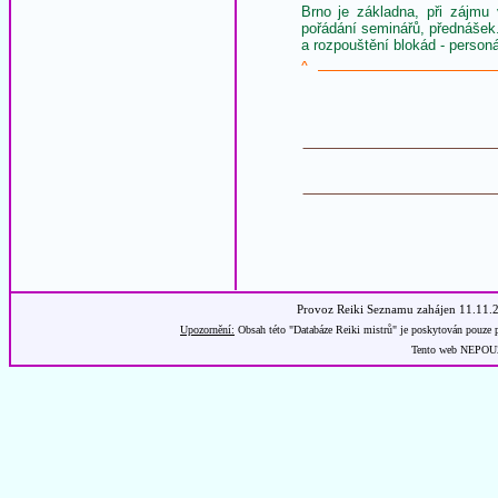
Brno je základna, při zájmu 
pořádání seminářů, přednáše
a rozpouštění blokád - person
^
Provoz Reiki Seznamu zahájen 11.11.
Upozornění:
Obsah této "Databáze Reiki mistrů" je poskytován pouze p
Tento web NEPOUŽÍ