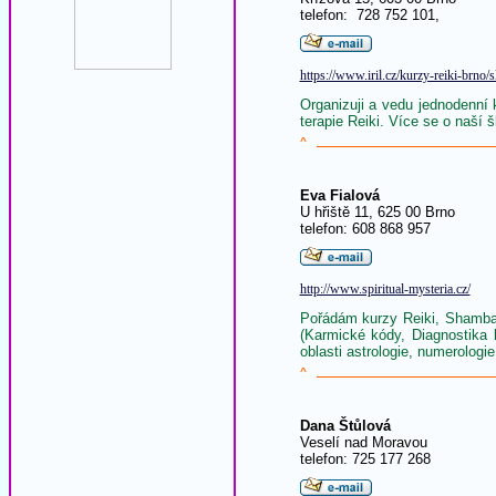
telefon: 728 752 101,
https://www.iril.cz/kurzy-reiki-brno/
Organizuji a vedu jednodenní
terapie Reiki. Více se o naší š
^
Eva Fialová
U hřiště 11, 625 00 Brno
telefon: 608 868 957
http://www.spiritual-mysteria.cz/
Pořádám kurzy Reiki, Shambal
(Karmické kódy, Diagnostika 
oblasti astrologie, numerologie
^
Dana Štůlová
Veselí nad Moravou
telefon: 725 177 268