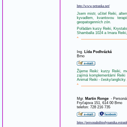
http://www.petranka.net/
Jsem mistr, učitel Reiki, alte
kyvadlem, kvantovou terap
geopatogenních zón.
Pořádám kurzy Reiki, Krystal
Shamballa 1024 a Imara Reiki,
^
Ing.
Lída Podhrázká
Brno
Žijeme Reiki: kurzy Reiki, me
zajímá komplementární Reiki 
Animal Reiki - česky/anglicky.
^
Mgr.
Martin Ronge
- Personá
Fryčajova 151, 614 00 Brno
telefon: 728 216 735
https://personalnibiodynamika.estrank