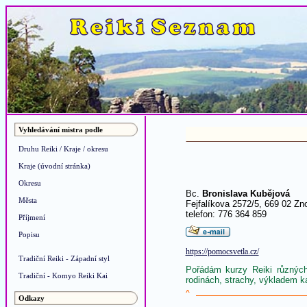
Vyhledávání mistra podle
Druhu Reiki / Kraje / okresu
Kraje (úvodní stránka)
Okresu
Bc.
Bronislava Kubějová
Města
Fejfalíkova 2572/5, 669 02 Zn
telefon: 776 364 859
Příjmení
Popisu
https://pomocsvetla.cz/
Tradiční Reiki - Západní styl
Pořádám kurzy Reiki různých
Tradiční - Komyo Reiki Kai
rodinách, strachy, výkladem k
^
Odkazy