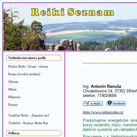
Vyhledávání mistra podle
Druhu Reiki / Kraje / okresu
Kraje (úvodní stránka)
Okresu
Ing.
Antonín Ranuša
Města
Chvalešovice 14, 37351 Dříte
telefon: 774024604
Příjmení
Popisu
https://www.reikiorcolus.cz/
Tradiční Reiki - Západní styl
Poskytujeme energetické ter
Tradiční - Komyo Reiki Kai
kurzy osobního růstu, transf
dalších systémů od základníc
Odkazy
Pracujeme i s Velmistrovský