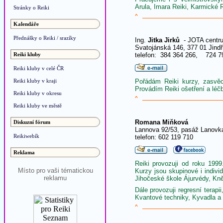
Arula, Imara Reiki, Karmické 
Stránky o Reiki
^
Kalendáře
Přednášky o Reiki / srazíky
Ing.
Jitka Jirků
- JOTA centr
Svatojánská 146, 377 01 Jind
Reiki kluby
telefon: 384 364 266, 724 7
Reiki kluby v celé ČR
Reiki kluby v kraji
Pořádám Reiki kurzy, zasvěc
Provádím Reiki ošetření a léčb
Reiki kluby v okresu
^
Reiki kluby ve městě
Romana Miňková
Diskuzní fórum
Lannova 92/53, pasáž Lanovk
Reikiwebík
telefon: 602 119 710
Reklama
Reiki provozuji od roku 199
Místo pro vaši tématickou
Kurzy jsou skupinové i indiv
reklamu
Jihočeské škole Ájurvédy, Kn
Dále provozuji regresní terap
Kvantové techniky, Kyvadla a 
^