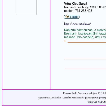
Věra Kloučková
Náměstí Svobody 43/8, 385 0
telefon: 731 238 408
https://www.vecarka.cz/
Nabízím harmonizaci a aktiva
Brennan), kraniosakrální tera
masáže. Pro dospělé, děti i zv
^
Provoz Reiki Seznamu zahájen 11.11.
Upozornění:
Obsah této "Databáze Reiki mistrů" je poskytován pouze p
Tento web NEPOUŽÍ