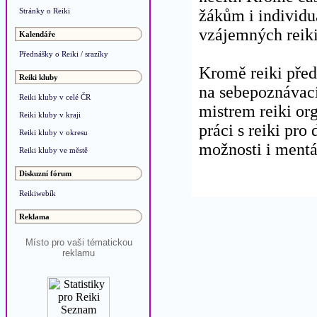
Stránky o Reiki
žákům i individu
vzájemných reiki 
Kalendáře
Přednášky o Reiki / srazíky
Kromě reiki pře
Reiki kluby
na sebepoznávací
Reiki kluby v celé ČR
mistrem reiki or
Reiki kluby v kraji
práci s reiki pro 
Reiki kluby v okresu
možnosti i mentá
Reiki kluby ve městě
Diskuzní fórum
Reikiwebík
Reklama
Místo pro vaši tématickou
reklamu