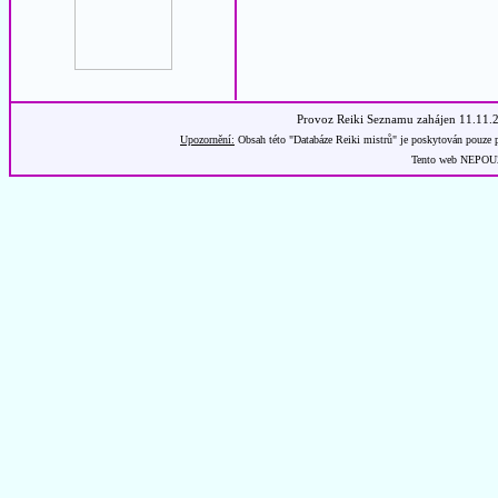
Provoz Reiki Seznamu zahájen 11.11.
Upozornění:
Obsah této "Databáze Reiki mistrů" je poskytován pouze p
Tento web NEPOUŽÍ