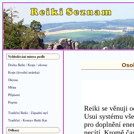
Vyhledávání mistra podle
Osob
Druhu Reiki / Kraje / okresu
Kraje (úvodní stránka)
Okresu
Města
Příjmení
Popisu
Reiki se věnuji o
Tradiční Reiki - Západní styl
Usui systému vše
Tradiční - Komyo Reiki Kai
pro doplnění ener
Odkazy
necítí. Kromě ča