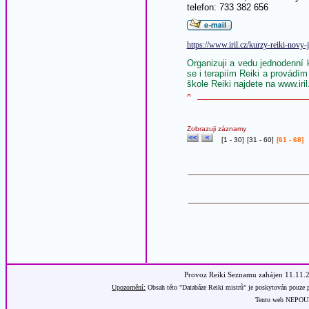
telefon: 733 382 656
https://www.iril.cz/kurzy-reiki-novy-
Organizuji a vedu jednodenní
se i terapiím Reiki a provádím
škole Reiki najdete na www.iril
^
Zobrazuji záznamy
[
1 - 30
]
[
31 - 60
]
[61 - 68]
Provoz Reiki Seznamu zahájen 11.11.
Upozornění:
Obsah této "Databáze Reiki mistrů" je poskytován pouze p
Tento web NEPOUŽÍ