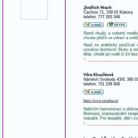
Jindřich Hrach
Čachrov 71, 339 01 Klatovy
telefon: 777 283 348
Ranní rituály a sobotní me
chcete přežít ve zdraví a svě
Nauč se prakticky používat v
vysokou duchovní školu a st
létat, chodit po vodě či žít be
^
Věra Kloučková
Náměstí Svobody 43/8, 385 0
telefon: 731 238 408
https://www.vecarka.cz/
Nabízím harmonizaci a aktiva
Brennan), kraniosakrální tera
masáže. Pro dospělé, děti i zv
^