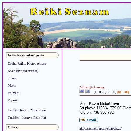
Vyhledávání mistra podle
Druhu Reiki / Kraje / okresu
Kraje (úvodní stránka)
Okresu
Města
Zobrazuji záznamy
[
1 - 30
]
[
31 - 60
]
[61 - 68]
Příjmení
Popisu
Mgr.
Pavla Netušilová
Stupkova 1156/4, 779 00 Olo
Tradiční Reiki - Západní styl
telefon: 739 990 782
Tradiční - Komyo Reiki Kai
Odkazy
http://cecilienreiki.webnode.cz/