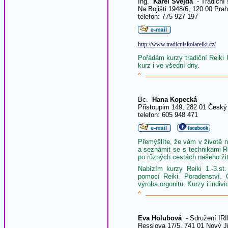
Ing.
Karel Švejda
- Tradiční 
Na Bojišti 1948/6, 120 00 Prah
telefon: 775 927 197
http://www.tradicniskolareiki.cz/
Pořádám kurzy tradiční Reiki
kurz i ve všední dny.
^
Bc.
Hana Kopecká
Přistoupim 149, 282 01 Český
telefon: 605 948 471
Přemýšlíte, že vám v životě 
a seznámit se s technikami R
po různých cestách našeho žití 
Nabízím kurzy Reiki 1.-3.st
pomocí Reiki. Poradenství. O
výroba orgonitu. Kurzy i indiv
^
Eva Holubová
- Sdružení IRI
Resslova 17/5, 741 01 Nový J