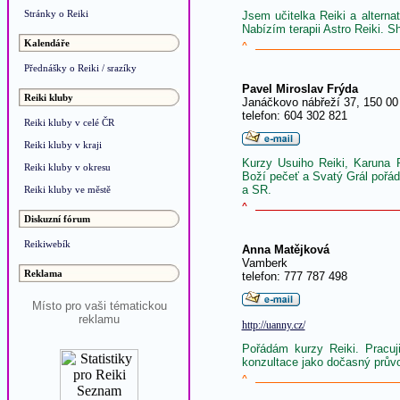
Stránky o Reiki
Jsem učitelka Reiki a alterna
Nabízím terapii Astro Reiki. S
Kalendáře
^
Přednášky o Reiki / srazíky
Pavel Miroslav Frýda
Reiki kluby
Janáčkovo nábřeží 37, 150 00
telefon: 604 302 821
Reiki kluby v celé ČR
Reiki kluby v kraji
Kurzy Usuiho Reiki, Karuna R
Reiki kluby v okresu
Boží pečeť a Svatý Grál pořá
a SR.
Reiki kluby ve městě
^
Diskuzní fórum
Reikiwebík
Anna Matějková
Vamberk
Reklama
telefon: 777 787 498
Místo pro vaši tématickou
reklamu
http://uanny.cz/
Pořádám kurzy Reiki. Pracuj
konzultace jako dočasný průvod
^