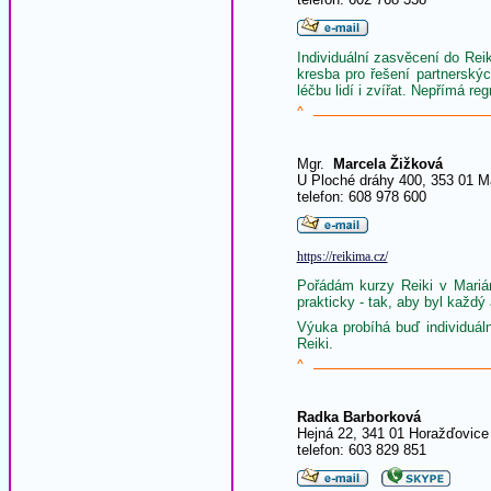
Individuální zasvěcení do Reik
kresba pro řešení partnerský
léčbu lidí i zvířat. Nepřímá re
^
Mgr.
Marcela Žižková
U Ploché dráhy 400, 353 01 M
telefon: 608 978 600
https://reikima.cz/
Pořádám kurzy Reiki v Marián
prakticky - tak, aby byl každý
Výuka probíhá buď individuál
Reiki.
^
Radka Barborková
Hejná 22, 341 01 Horažďovice
telefon: 603 829 851