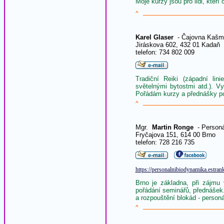
Moje kurzy jsou pro lidi, kteří
^
Karel Glaser
- Čajovna Kašm
Jiráskova 602, 432 01 Kadaň
telefon: 734 802 009
Tradiční Reiki (západní li
světelnými bytostmi atd.). Vy
Pořádám kurzy a přednášky p
^
Mgr.
Martin Ronge
- Personá
Fryčajova 151, 614 00 Brno
telefon: 728 216 735
https://personalnibiodynamika.estrank
Brno je základna, při zájmu 
pořádání seminářů, přednáše
a rozpouštění blokád - person
^