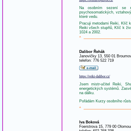
https://tvoritsvujzivot.cz/
Na osobním sezení se můž
psychosomatických, vztahovýc
které vedu.
Pracuji metodami Reiki, Klíč
Reiki všech stupňů, Klíč k ži
1024 a 2002.
^
Dalibor Řehák
Janovičky 13, 550 01 Broumo
telefon: 776 522 719
https://reiki-dalibor.cz/
Jsem mistr-učitel Reiki, S
energetických systémů. Zasvěc
na dálku.
Pořádám Kurzy osobního růstu p
^
Iva Boková
Foerstrova 15, 779 00 Olomou
telefon: 602 768 338