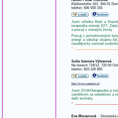
Klášterského 163, 344 01 Dom
telefon: 606 500 155
Jsem učitelka Reiki a Shamb
terapeutka metody EFT. Zabýv
a pracuji s minulými životy.
Pracuji s jemnohmotnými bytos
energií a sdružuji skupinu li
čarodějnický seminář osobníh
^
Soňa Samiera Výtvarová
Na honech 718/12, 720 00 Ost
telefon: 603 100 893
http://www.samiera.cz/
Jsem ZVUKOterapeutka a mistr
zaměřením na sebeléčení a se
další techniky.
^
Eva Moravcová
- Slovenská A