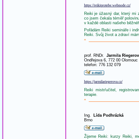
https://reikiprotebe.webnode.cz/
Reiki je úžasný dar, který mi 
co jsem čekala téměř polovinu
v každé oblasti našeho běžnéh
Pořádám Reiki semináře i indi
Reiki. Svůj život a zdraví má
^
prof. RNDr.
Jarmila Riegerov
Ondřejova 6, 772 00 Olomouc
telefon: 776 132 079
https://jarmilariegerova.cz/
Reiki mistr/učitel, registro
terapie.
^
Ing.
Lída Podhrázká
Brno
Žijeme Reiki: kurzy Reiki, me