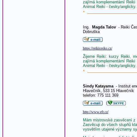
zajímá komplementární Reiki 
Animal Reiki - česky/anglicky.
^
Ing.
Magda Talov
- Reiki Če
Dobruška
https://reikicesko.cz/
Žijeme Reiki: kurzy Reiki, me
zajímá komplementární Reiki 
Animal Reiki - česky/anglicky
^
Sindy Katayama
- Institut en
Hlavečník, 533 15 Hlavečník
telefon: 775 111 369
http://www.eft.cz/
Mám mistrovské zasvěcení z b
Zasvěcuji do všech stupňů kl
vysvětlím utajené významy s