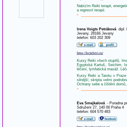
Nabízím Reiki terapii, energet
a regresní terapii.
^
Irena Voigts Petráková
dipl. 
Jevany, 28166 Jevany
telefon: 603 202 309
https://lecitelstvi.eu/
Kurzy Reiki všech stupňů, Ima
Egyptská Kartuš, Seichim, Is
léčení, lymfatická masáž. Léče
Kurzy Reiki a Tarotu v Praz
silnější, skripta velmi podro
Ochrany sebe a čištění domů,
^
Eva Smejkalová
- Poradna pr
Sdružení 27, 140 00 Praha 4
telefon: 604 570 483