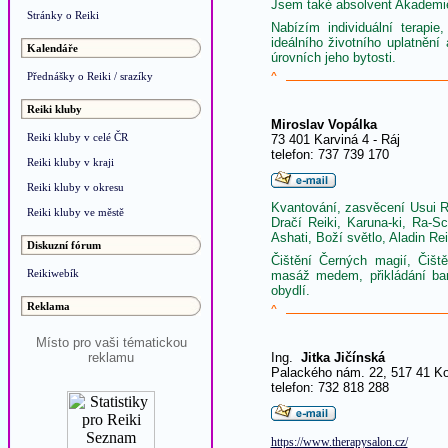
Jsem také absolvent Akademie 
Stránky o Reiki
Nabízím individuální terapie
ideálního životního uplatněn
Kalendáře
úrovních jeho bytosti.
Přednášky o Reiki / srazíky
^
Reiki kluby
Miroslav Vopálka
Reiki kluby v celé ČR
73 401 Karviná 4 - Ráj
telefon: 737 739 170
Reiki kluby v kraji
Reiki kluby v okresu
Kvantování, zasvěcení Usui Re
Reiki kluby ve městě
Dračí Reiki, Karuna-ki, Ra-S
Ashati, Boží světlo, Aladin Rei
Diskuzní fórum
Čištění Černých magií, Čišt
Reikiwebík
masáž medem, přikládání baně
obydlí.
Reklama
^
Místo pro vaši tématickou
reklamu
Ing.
Jitka Jičínská
Palackého nám. 22, 517 41 Kos
telefon: 732 818 288
https://www.therapysalon.cz/