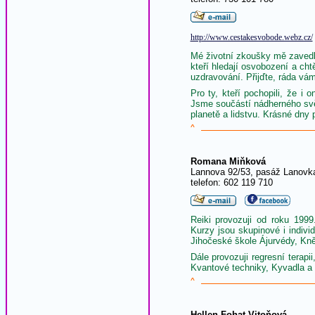
http://www.cestakesvobode.webz.cz/
Mé životní zkoušky mě zavedly 
kteří hledají osvobození a chtě
uzdravování. Přijďte, ráda v
Pro ty, kteří pochopili, že 
Jsme součástí nádherného svě
planetě a lidstvu. Krásné dny
^
Romana Miňková
Lannova 92/53, pasáž Lanovk
telefon: 602 119 710
Reiki provozuji od roku 199
Kurzy jsou skupinové i indiv
Jihočeské škole Ájurvédy, Kn
Dále provozuji regresní terap
Kvantové techniky, Kyvadla a 
^
Hellen Fohat Vitoňová