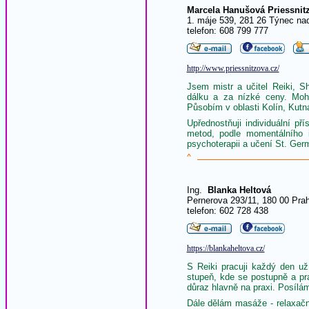
Marcela Hanušová Priessnit
1. máje 539, 281 26 Týnec n
telefon: 608 799 777
http://www.priessnitzova.cz/
Jsem mistr a učitel Reiki, S
dálku a za nízké ceny. Moh
Působím v oblasti Kolín, Kutn
Upřednostňuji individuální př
metod, podle momentálního in
psychoterapii a učení St. Ger
^
Ing.
Blanka Heltová
Pernerova 293/11, 180 00 Pra
telefon: 602 728 438
https://blankaheltova.cz/
S Reiki pracuji každý den už 
stupeň, kde se postupně a pra
důraz hlavně na praxi. Posílám
Dále dělám masáže - relaxačn