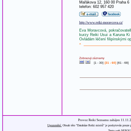
Mařákova 12, 160 00 Praha 6
telefon: 602 957 420
http://www.reiki-moravcova.cz/
Eva Moravcová, pokračovatelk
kurzy Reiki Usui a Karuna Ki
Ovládám léčení filipínskými 
^
Zobrazuji záznamy
[
1 - 30
]
[31 - 60]
[
61 - 68
]
Provoz Reiki Seznamu zahájen 11.11.
Upozornění:
Obsah této "Databáze Reiki mistrů" je poskytován pouze p
Tento web NEPOUŽÍ