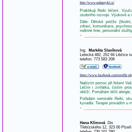
http://www.milanrykl.cz/
Praktikuji Reiki léčení. Vyu
osobního rozvoje. Výukové a i
Dále: Dětské potíže (školní,
zdraví, komunikace, psychosoma
rodinné linie, personální služby
^
Ing.
Markéta Slavíková
Letecká 482, 252 66 Libčice n
telefon: 773 583 208
https://www.facebook.com/profile.
Nabízím pomoc při řešení Vaš
Léčím i zvířátka, čistím pro
obtíží. Pomáhám léčit alergie, 
Pořádám semináře Reiki, sku
kyvadla. Terapie provádím u mě
^
Hana Klímová
Dis
Třebízského 12, 323 00 Plzeň
telefon: 730 101 780