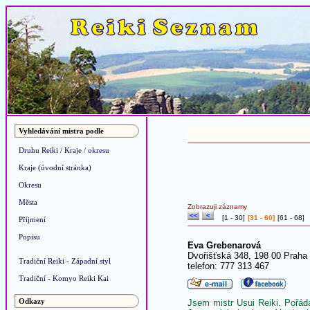
Vyhledávání mistra podle
Druhu Reiki / Kraje / okresu
Kraje (úvodní stránka)
Okresu
Města
Zobrazuji záznamy
[
1 - 30
]
[31 - 60]
[
61 - 68
]
Příjmení
Popisu
Eva Grebenarová
Dvořišťská 348, 198 00 Praha
Tradiční Reiki - Západní styl
telefon: 777 313 467
Tradiční - Komyo Reiki Kai
Odkazy
Jsem mistr Usui Reiki. Pořádá