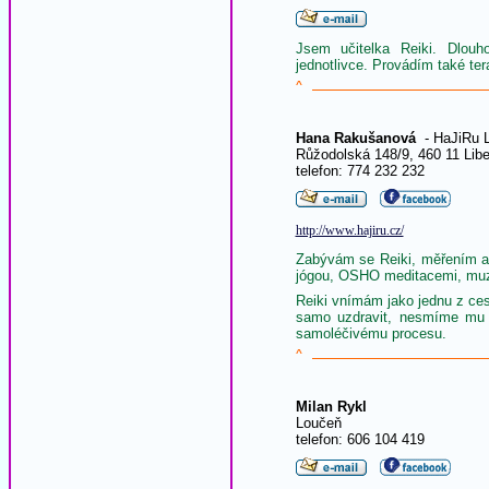
Jsem učitelka Reiki. Dlou
jednotlivce. Provádím také ter
^
Hana Rakušanová
- HaJiRu L
Růžodolská 148/9, 460 11 Libe
telefon: 774 232 232
http://www.hajiru.cz/
Zabývám se Reiki, měřením au
jógou, OSHO meditacemi, muzik
Reiki vnímám jako jednu z ces
samo uzdravit, nesmíme mu 
samoléčivému procesu.
^
Milan Rykl
Loučeň
telefon: 606 104 419