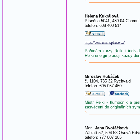
^
Helena Kukrálová
Písečna 5041, 430 04 Chomut
telefon: 608 400 514
https://centruminspirace.cz/
Pořádám kurzy Reiki i indivi
Reiki energií pracuji každý de
^
Miroslav Hubáček
č. 1104, 735 32 Rychvald
telefon: 605 057 460
Mistr Reiki - tlumočník a pře
zasvěcení do originálních sy
^
Mgr.
Jana Dvořáčková
Záblatí 52, 594 53 Osová Bít
telefon: 777 807 185