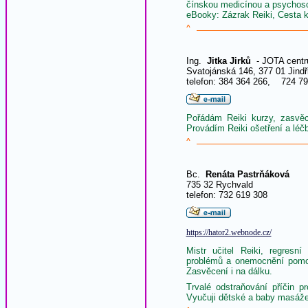
čínskou medicínou a psychosom
eBooky: Zázrak Reiki, Cesta k
^
Ing.
Jitka Jirků
- JOTA cent
Svatojánská 146, 377 01 Jind
telefon: 384 364 266, 724 79
Pořádám Reiki kurzy, zasvěc
Provádím Reiki ošetření a léčb
^
Bc.
Renáta Pastrňáková
735 32 Rychvald
telefon: 732 619 308
https://hator2.webnode.cz/
Mistr učitel Reiki, regresn
problémů a onemocnění pomoc
Zasvěcení i na dálku.
Trvalé odstraňování příčin p
Vyučuji dětské a baby masáže