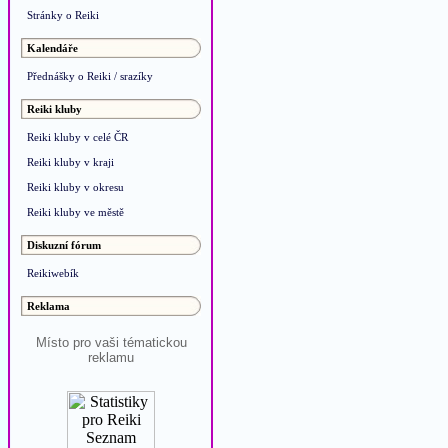
Stránky o Reiki
Kalendáře
Přednášky o Reiki / srazíky
Reiki kluby
Reiki kluby v celé ČR
Reiki kluby v kraji
Reiki kluby v okresu
Reiki kluby ve městě
Diskuzní fórum
Reikiwebík
Reklama
Místo pro vaši tématickou
reklamu