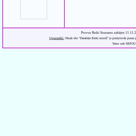
Provoz Reiki Seznamu zahájen 11.11.
Upozornění:
Obsah této "Databáze Reiki mistrů" je poskytován pouze p
Tento web NEPOUŽÍ