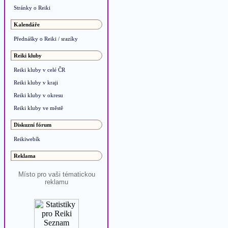
Stránky o Reiki
Kalendáře
Přednášky o Reiki / srazíky
Reiki kluby
Reiki kluby v celé ČR
Reiki kluby v kraji
Reiki kluby v okresu
Reiki kluby ve městě
Diskuzní fórum
Reikiwebík
Reklama
Místo pro vaši tématickou
reklamu