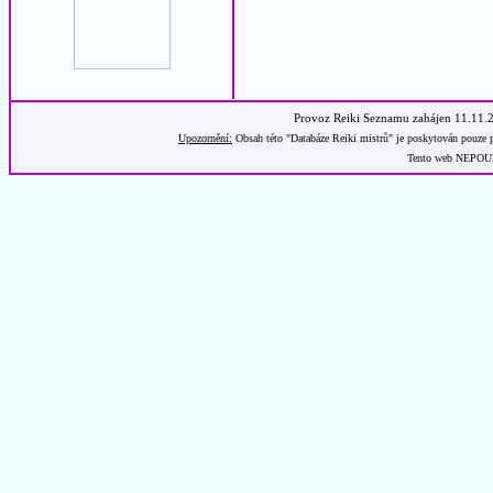
Provoz Reiki Seznamu zahájen 11.11.
Upozornění:
Obsah této "Databáze Reiki mistrů" je poskytován pouze p
Tento web NEPOUŽÍ