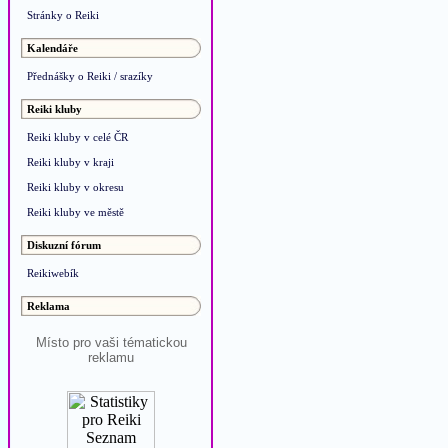
Stránky o Reiki
Kalendáře
Přednášky o Reiki / srazíky
Reiki kluby
Reiki kluby v celé ČR
Reiki kluby v kraji
Reiki kluby v okresu
Reiki kluby ve městě
Diskuzní fórum
Reikiwebík
Reklama
Místo pro vaši tématickou
reklamu