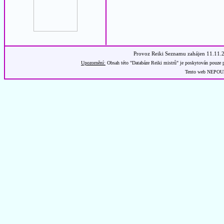
Provoz Reiki Seznamu zahájen 11.11.
Upozornění:
Obsah této "Databáze Reiki mistrů" je poskytován pouze p
Tento web NEPOUŽÍ