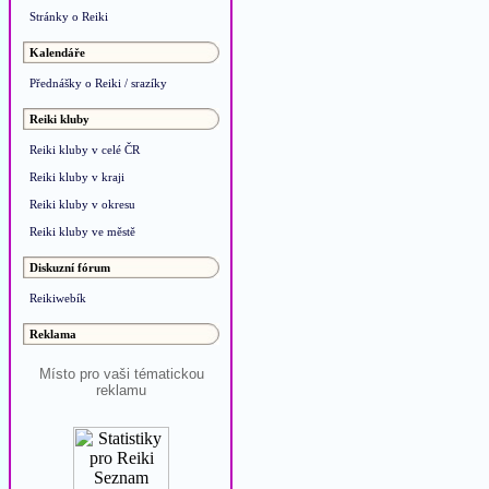
Stránky o Reiki
Kalendáře
Přednášky o Reiki / srazíky
Reiki kluby
Reiki kluby v celé ČR
Reiki kluby v kraji
Reiki kluby v okresu
Reiki kluby ve městě
Diskuzní fórum
Reikiwebík
Reklama
Místo pro vaši tématickou
reklamu