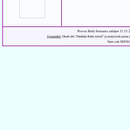
Provoz Reiki Seznamu zahájen 11.11.
Upozornění:
Obsah této "Databáze Reiki mistrů" je poskytován pouze p
Tento web NEPOUŽÍ