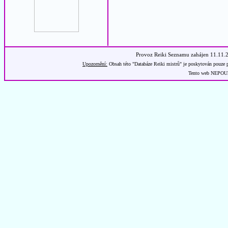
Provoz Reiki Seznamu zahájen 11.11.
Upozornění:
Obsah této "Databáze Reiki mistrů" je poskytován pouze p
Tento web NEPOUŽÍ