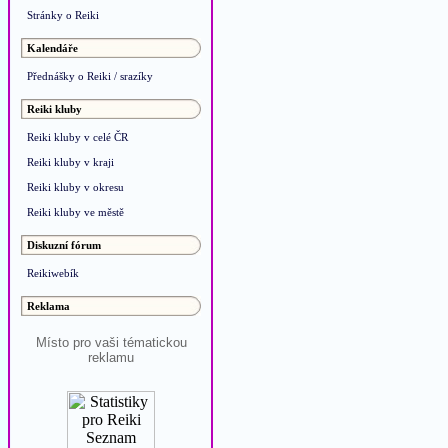
Stránky o Reiki
Kalendáře
Přednášky o Reiki / srazíky
Reiki kluby
Reiki kluby v celé ČR
Reiki kluby v kraji
Reiki kluby v okresu
Reiki kluby ve městě
Diskuzní fórum
Reikiwebík
Reklama
Místo pro vaši tématickou
reklamu