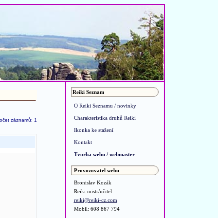
Reiki Seznam
O Reiki Seznamu / novinky
Charakteristika druhů Reiki
očet záznamů: 1
Ikonka ke stažení
Kontakt
Tvorba webu / webmaster
Provozovatel webu
Bronislav Kozák
Reiki mistr/učitel
reiki@reiki-cz.com
Mobil: 608 867 794