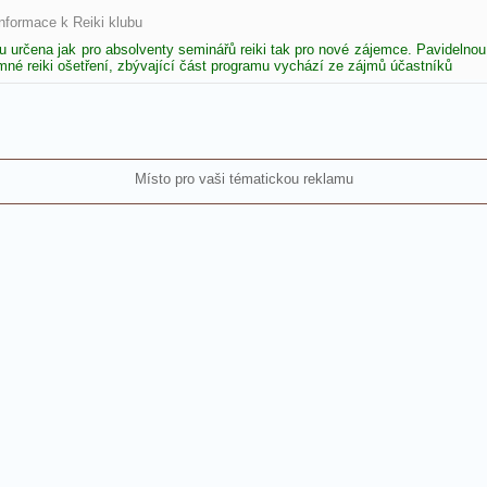
informace k Reiki klubu
u určena jak pro absolventy seminářů reiki tak pro nové zájemce. Pavidelnou
né reiki ošetření, zbývající část programu vychází ze zájmů účastníků
Místo pro vaši tématickou reklamu