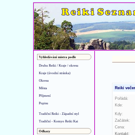
Vyhledávání mistra podle
Druhu Reiki / Kraje / okresu
Kraje (úvodní stránka)
Okresu
Reiki veče
Města
Příjmení
Pořádá:
Popisu
Kde:
Kdy:
Tradiční Reiki - Západní styl
Začátek:
Tradiční - Komyo Reiki Kai
Cena:
Odkazy
Kontakt: