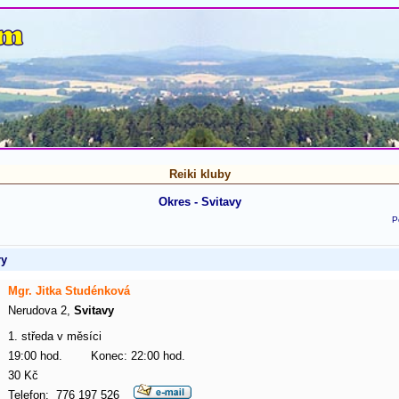
Reiki kluby
Okres - Svitavy
P
ry
Mgr. Jitka Studénková
Nerudova 2,
Svitavy
1. středa v měsíci
19:00 hod. Konec: 22:00 hod.
30 Kč
Telefon: 776 197 526