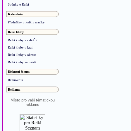
Stránky o Reiki
Kalendáře
Přednášky o Reiki / srazíky
Reiki kluby
Reiki kluby v celé ČR
Reiki kluby v kraji
Reiki kluby v okresu
Reiki kluby ve městě
Diskuzní fórum
Reikiwebík
Reklama
Místo pro vaši tématickou
reklamu