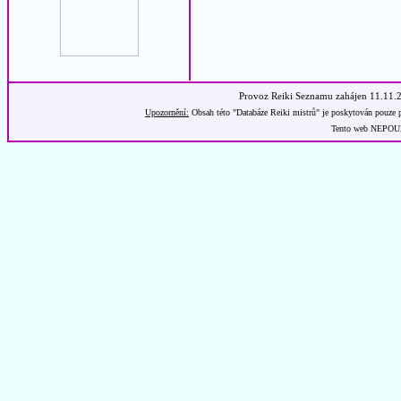
Provoz Reiki Seznamu zahájen 11.11.
Upozornění:
Obsah této "Databáze Reiki mistrů" je poskytován pouze p
Tento web NEPOUŽÍ