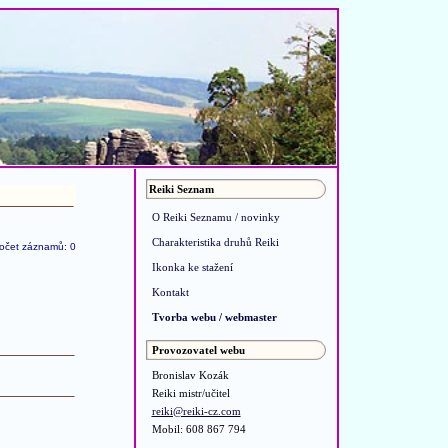
Reiki Seznam
O Reiki Seznamu / novinky
Charakteristika druhů Reiki
očet záznamů: 0
Ikonka ke stažení
Kontakt
Tvorba webu / webmaster
Provozovatel webu
Bronislav Kozák
Reiki mistr/učitel
reiki@reiki-cz.com
Mobil: 608 867 794