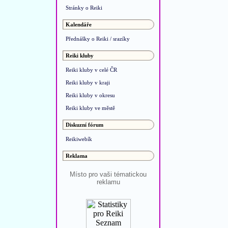
Stránky o Reiki
Kalendáře
Přednášky o Reiki / srazíky
Reiki kluby
Reiki kluby v celé ČR
Reiki kluby v kraji
Reiki kluby v okresu
Reiki kluby ve městě
Diskuzní fórum
Reikiwebík
Reklama
Místo pro vaši tématickou
reklamu