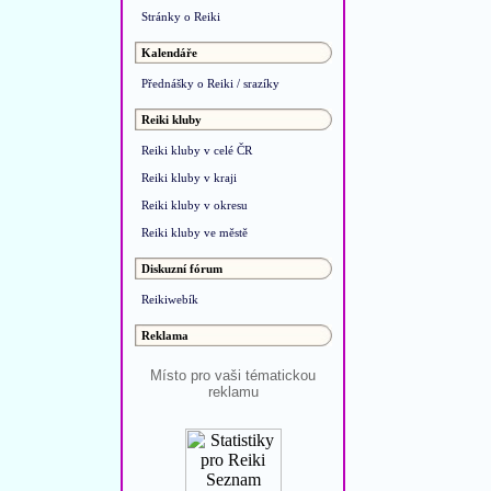
Stránky o Reiki
Kalendáře
Přednášky o Reiki / srazíky
Reiki kluby
Reiki kluby v celé ČR
Reiki kluby v kraji
Reiki kluby v okresu
Reiki kluby ve městě
Diskuzní fórum
Reikiwebík
Reklama
Místo pro vaši tématickou
reklamu