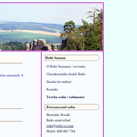
Reiki Seznam
O Reiki Seznamu / novinky
Charakteristika druhů Reiki
očet záznamů: 0
Ikonka ke stažení
Kontakt
Tvorba webu / webmaster
Provozovatel webu
Bronislav Kozák
Reiki mistr/učitel
reiki@reiki-cz.com
Mobil: 608 867 794