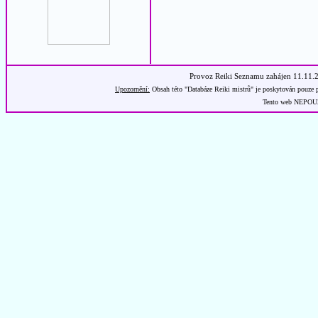
Provoz Reiki Seznamu zahájen 11.11.
Upozornění:
Obsah této "Databáze Reiki mistrů" je poskytován pouze p
Tento web NEPOUŽÍ