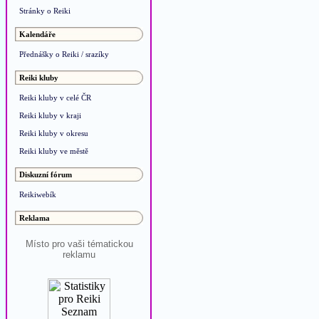
Stránky o Reiki
Kalendáře
Přednášky o Reiki / srazíky
Reiki kluby
Reiki kluby v celé ČR
Reiki kluby v kraji
Reiki kluby v okresu
Reiki kluby ve městě
Diskuzní fórum
Reikiwebík
Reklama
Místo pro vaši tématickou
reklamu