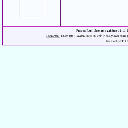
Provoz Reiki Seznamu zahájen 11.11.
Upozornění:
Obsah této "Databáze Reiki mistrů" je poskytován pouze p
Tento web NEPOUŽÍ