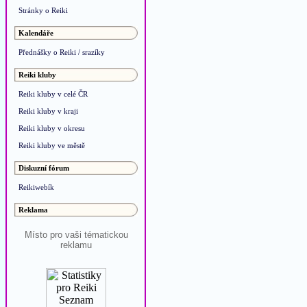
Stránky o Reiki
Kalendáře
Přednášky o Reiki / srazíky
Reiki kluby
Reiki kluby v celé ČR
Reiki kluby v kraji
Reiki kluby v okresu
Reiki kluby ve městě
Diskuzní fórum
Reikiwebík
Reklama
Místo pro vaši tématickou
reklamu