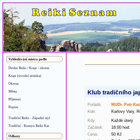
Vyhledávání mistra podle
Druhu Reiki / Kraje / okresu
Kraje (úvodní stránka)
Okresu
Klub tradičního j
Města
Příjmení
Pořádá:
MUDr. Petr Ka
Popisu
Kde:
Karlovy Vary, R
Tradiční Reiki - Západní styl
Kdy:
Každé úterý
Tradiční - Komyo Reiki Kai
Začátek:
18:00 hod. Ko
Cena:
50 Kč
Odkazy