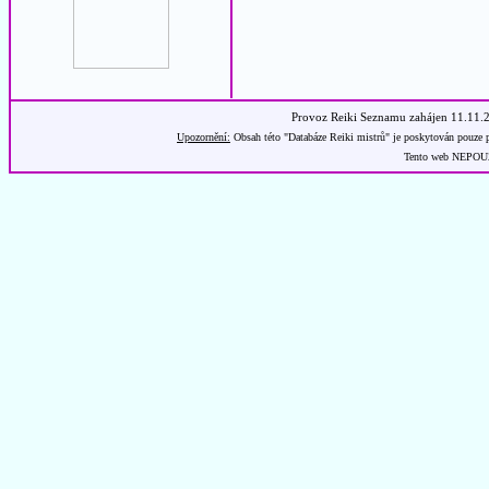
Provoz Reiki Seznamu zahájen 11.11.
Upozornění:
Obsah této "Databáze Reiki mistrů" je poskytován pouze p
Tento web NEPOUŽÍ