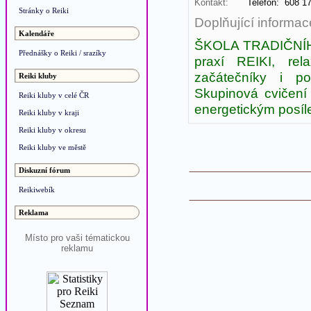
Kontakt:
Telefon: 608 
Stránky o Reiki
Doplňující informac
Kalendáře
ŠKOLA TRADIČNÍHO
Přednášky o Reiki / srazíky
praxí REIKI, rel
začátečníky i po
Reiki kluby
Skupinová cvičení
Reiki kluby v celé ČR
energetickým posíl
Reiki kluby v kraji
Reiki kluby v okresu
Reiki kluby ve městě
Diskuzní fórum
Reikiwebík
Reklama
Místo pro vaši tématickou
reklamu