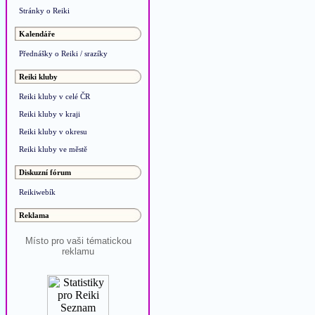
Stránky o Reiki
Kalendáře
Přednášky o Reiki / srazíky
Reiki kluby
Reiki kluby v celé ČR
Reiki kluby v kraji
Reiki kluby v okresu
Reiki kluby ve městě
Diskuzní fórum
Reikiwebík
Reklama
Místo pro vaši tématickou
reklamu