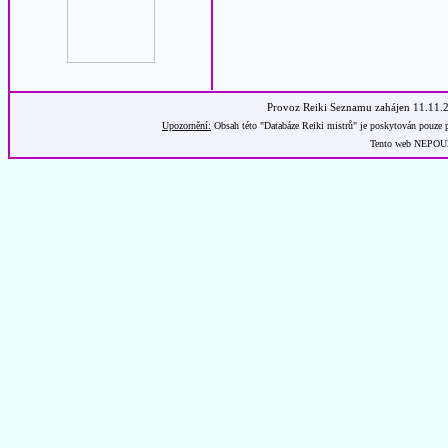
Provoz Reiki Seznamu zahájen 11.11.
Upozornění:
Obsah této "Databáze Reiki mistrů" je poskytován pouze p
Tento web NEPOUŽÍ