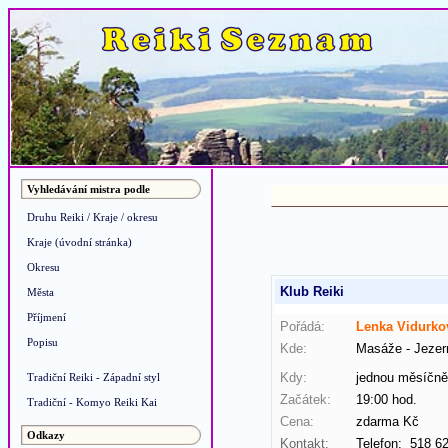
Vyhledávání mistra podle
Druhu Reiki / Kraje / okresu
Kraje (úvodní stránka)
Okresu
Klub Reiki
Města
Příjmení
Pořádá:
Lenka Vidurko
Popisu
Kde:
Masáže - Jezer
Kdy:
jednou měsíčně
Tradiční Reiki - Západní styl
Začátek:
19:00 hod.
Tradiční - Komyo Reiki Kai
Cena:
zdarma Kč
Odkazy
Kontakt:
Telefon: 518