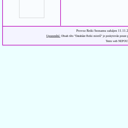
Provoz Reiki Seznamu zahájen 11.11.
Upozornění:
Obsah této "Databáze Reiki mistrů" je poskytován pouze p
Tento web NEPOUŽÍ