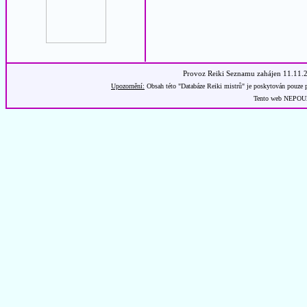
Provoz Reiki Seznamu zahájen 11.11.
Upozornění:
Obsah této "Databáze Reiki mistrů" je poskytován pouze p
Tento web NEPOUŽÍ