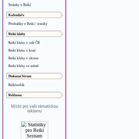
Stránky o Reiki
Kalendáře
Přednášky o Reiki / srazíky
Reiki kluby
Reiki kluby v celé ČR
Reiki kluby v kraji
Reiki kluby v okresu
Reiki kluby ve městě
Diskuzní fórum
Reikiwebík
Reklama
Místo pro vaši tématickou
reklamu