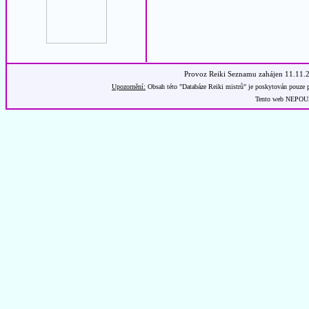
Provoz Reiki Seznamu zahájen 11.11.
Upozornění:
Obsah této "Databáze Reiki mistrů" je poskytován pouze p
Tento web NEPOUŽÍ