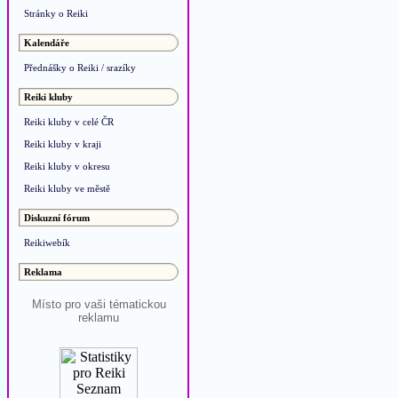
Stránky o Reiki
Kalendáře
Přednášky o Reiki / srazíky
Reiki kluby
Reiki kluby v celé ČR
Reiki kluby v kraji
Reiki kluby v okresu
Reiki kluby ve městě
Diskuzní fórum
Reikiwebík
Reklama
Místo pro vaši tématickou
reklamu