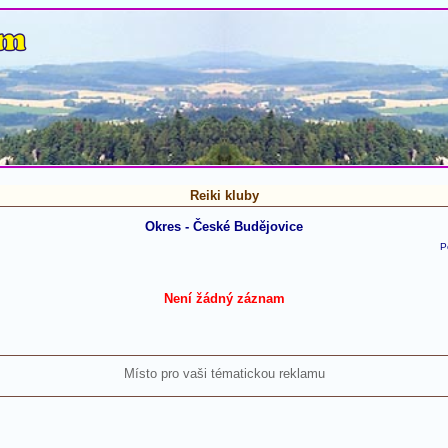
Reiki kluby
Okres - České Budějovice
P
Není žádný záznam
Místo pro vaši tématickou reklamu