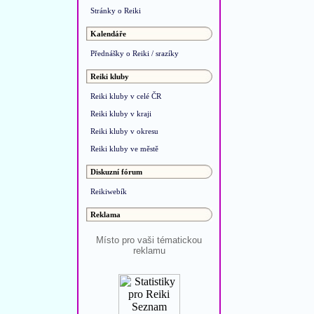
Stránky o Reiki
Kalendáře
Přednášky o Reiki / srazíky
Reiki kluby
Reiki kluby v celé ČR
Reiki kluby v kraji
Reiki kluby v okresu
Reiki kluby ve městě
Diskuzní fórum
Reikiwebík
Reklama
Místo pro vaši tématickou
reklamu