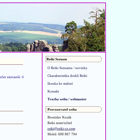
Reiki Seznam
O Reiki Seznamu / novinky
Charakteristika druhů Reiki
očet záznamů: 0
Ikonka ke stažení
Kontakt
Tvorba webu / webmaster
Provozovatel webu
Bronislav Kozák
Reiki mistr/učitel
reiki@reiki-cz.com
Mobil: 608 867 794