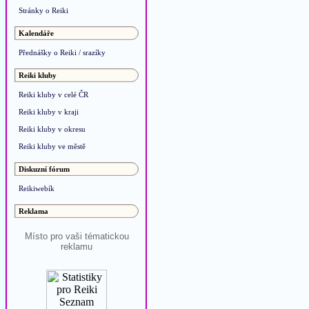
Stránky o Reiki
Kalendáře
Přednášky o Reiki / srazíky
Reiki kluby
Reiki kluby v celé ČR
Reiki kluby v kraji
Reiki kluby v okresu
Reiki kluby ve městě
Diskuzní fórum
Reikiwebík
Reklama
Místo pro vaši tématickou
reklamu