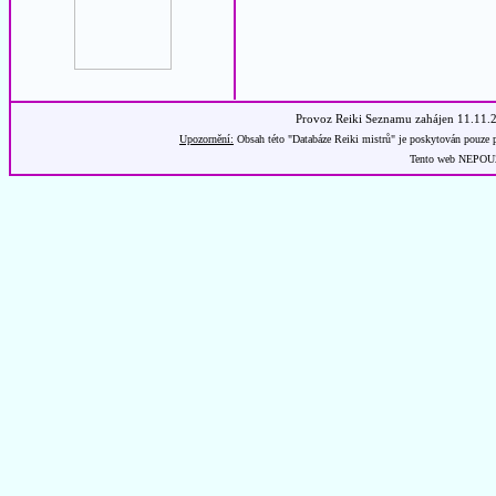
Provoz Reiki Seznamu zahájen 11.11.
Upozornění:
Obsah této "Databáze Reiki mistrů" je poskytován pouze p
Tento web NEPOUŽÍ