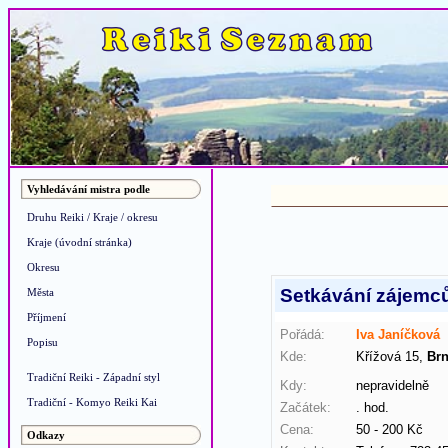
Vyhledávání mistra podle
Druhu Reiki / Kraje / okresu
Kraje (úvodní stránka)
Okresu
Setkávání zájemců
Města
Příjmení
Pořádá:
Iva Janíčková
Popisu
Kde:
Křížová 15,
Br
Tradiční Reiki - Západní styl
Kdy:
nepravidelně
Tradiční - Komyo Reiki Kai
Začátek:
. hod.
Cena:
50 - 200 Kč
Odkazy