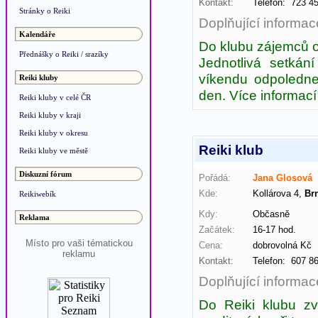
Kontakt:
Telefon: 723 
Stránky o Reiki
Doplňující informac
Kalendáře
Do klubu zájemců o 
Přednášky o Reiki / srazíky
Jednotlivá setkán
víkendu odpoledne
Reiki kluby
den. Více informací 
Reiki kluby v celé ČR
Reiki kluby v kraji
Reiki kluby v okresu
Reiki klub
Reiki kluby ve městě
Diskuzní fórum
Pořádá:
Jana Glosová
Kde:
Kollárova 4,
Br
Reikiwebík
Kdy:
Občasně
Reklama
Začátek:
16-17 hod. Ko
Místo pro vaši tématickou
Cena:
dobrovolná Kč
reklamu
Kontakt:
Telefon: 607 
Doplňující informac
Do Reiki klubu zv