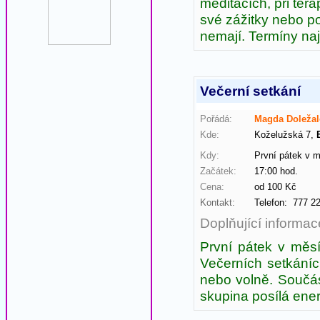
meditacích, při tera
své zážitky nebo poz
nemají. Termíny na
Večerní setkání
Pořádá:
Magda Doležal
Kde:
Koželužská 7,
Kdy:
První pátek v m
Začátek:
17:00 hod. Ko
Cena:
od 100 Kč
Kontakt:
Telefon: 777 
Doplňující informac
První pátek v měs
Večerních setkání
nebo volně. Součás
skupina posílá ener