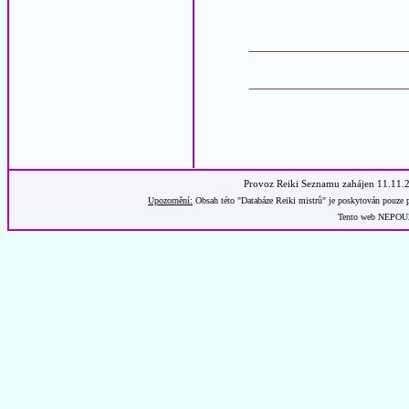
Provoz Reiki Seznamu zahájen 11.11.
Upozornění:
Obsah této "Databáze Reiki mistrů" je poskytován pouze p
Tento web NEPOUŽÍ