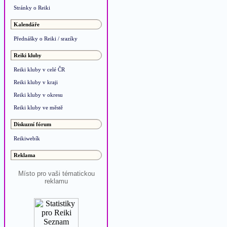
Stránky o Reiki
Kalendáře
Přednášky o Reiki / srazíky
Reiki kluby
Reiki kluby v celé ČR
Reiki kluby v kraji
Reiki kluby v okresu
Reiki kluby ve městě
Diskuzní fórum
Reikiwebík
Reklama
Místo pro vaši tématickou
reklamu