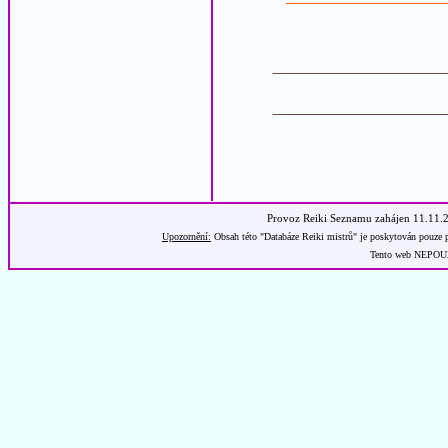
Provoz Reiki Seznamu zahájen 11.11.
Upozornění:
Obsah této "Databáze Reiki mistrů" je poskytován pouze p
Tento web NEPOUŽÍ