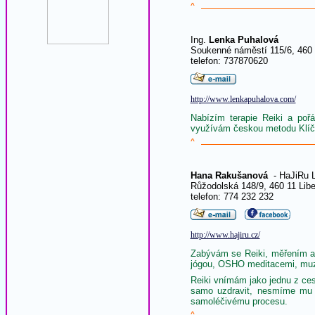
^
Ing.
Lenka Puhalová
Soukenné náměstí 115/6, 460 
telefon: 737870620
http://www.lenkapuhalova.com/
Nabízím terapie Reiki a poř
využívám českou metodu Klíč k
^
Hana Rakušanová
- HaJiRu L
Růžodolská 148/9, 460 11 Libe
telefon: 774 232 232
http://www.hajiru.cz/
Zabývám se Reiki, měřením au
jógou, OSHO meditacemi, muzik
Reiki vnímám jako jednu z ces
samo uzdravit, nesmíme mu 
samoléčivému procesu.
^