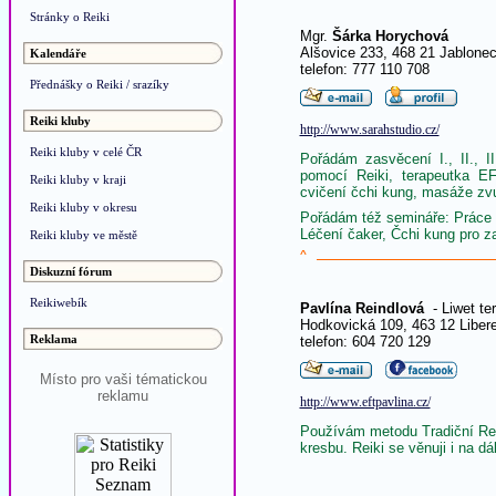
Stránky o Reiki
Mgr.
Šárka Horychová
Alšovice 233, 468 21 Jablone
Kalendáře
telefon: 777 110 708
Přednášky o Reiki / srazíky
Reiki kluby
http://www.sarahstudio.cz/
Reiki kluby v celé ČR
Pořádám zasvěcení I., II., I
pomocí Reiki, terapeutka EF
Reiki kluby v kraji
cvičení čchi kung, masáže zv
Reiki kluby v okresu
Pořádám též semináře: Práce s
Léčení čaker, Čchi kung pro z
Reiki kluby ve městě
^
Diskuzní fórum
Reikiwebík
Pavlína Reindlová
- Liwet ter
Hodkovická 109, 463 12 Liber
Reklama
telefon: 604 720 129
Místo pro vaši tématickou
reklamu
http://www.eftpavlina.cz/
Používám metodu Tradiční Rei
kresbu. Reiki se věnuji i na d