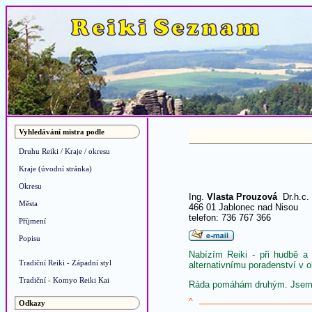
Vyhledávání mistra podle
Druhu Reiki / Kraje / okresu
Kraje (úvodní stránka)
Okresu
Ing.
Vlasta Prouzová
Dr.h.c.
Města
466 01 Jablonec nad Nisou
telefon: 736 767 366
Příjmení
Popisu
Nabízím Reiki - při hudbě a 
Tradiční Reiki - Západní styl
alternativnímu poradenství v o
Tradiční - Komyo Reiki Kai
Ráda pomáhám druhým. Jsem 
^
Odkazy