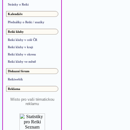
Stránky o Reiki
Kalendáře
Přednášky o Reiki / srazíky
Reiki kluby
Reiki kluby v celé ČR
Reiki kluby v kraji
Reiki kluby v okresu
Reiki kluby ve městě
Diskuzní fórum
Reikiwebík
Reklama
Místo pro vaši tématickou
reklamu