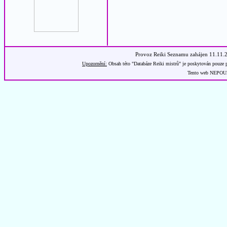
Provoz Reiki Seznamu zahájen 11.11.
Upozornění:
Obsah této "Databáze Reiki mistrů" je poskytován pouze p
Tento web NEPOUŽÍ