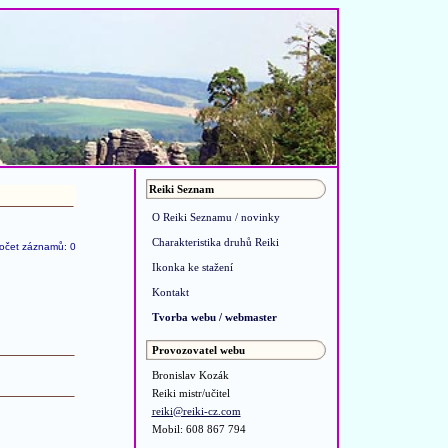
Reiki Seznam
O Reiki Seznamu / novinky
Charakteristika druhů Reiki
očet záznamů: 0
Ikonka ke stažení
Kontakt
Tvorba webu / webmaster
Provozovatel webu
Bronislav Kozák
Reiki mistr/učitel
reiki@reiki-cz.com
Mobil: 608 867 794