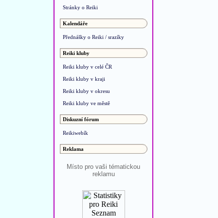
Stránky o Reiki
Kalendáře
Přednášky o Reiki / srazíky
Reiki kluby
Reiki kluby v celé ČR
Reiki kluby v kraji
Reiki kluby v okresu
Reiki kluby ve městě
Diskuzní fórum
Reikiwebík
Reklama
Místo pro vaši tématickou
reklamu