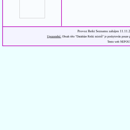
Provoz Reiki Seznamu zahájen 11.11.
Upozornění:
Obsah této "Databáze Reiki mistrů" je poskytován pouze p
Tento web NEPOUŽÍ