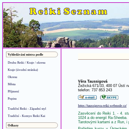
Vyhledávání mistra podle
Druhu Reiki / Kraje / okresu
Kraje (úvodní stránka)
Okresu
Věra Taussigová
Města
Žežická 671/33, 400 07 Ústí 
telefon: 737 853 243
Příjmení
Popisu
https://taussigova-reiki.webnode.cz/
Tradiční Reiki - Západní styl
Zasvěcení do Reiki 1. - 4. s
Tradiční - Komyo Reiki Kai
1024 a do energií Ra-Sheeba. R
Tarotovými kartami a z Run, i
Odkazy
Pořádám kurzy v Ústeckém kr