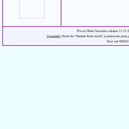
Provoz Reiki Seznamu zahájen 11.11.
Upozornění:
Obsah této "Databáze Reiki mistrů" je poskytován pouze p
Tento web NEPOUŽÍ