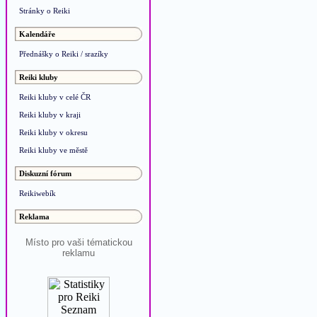
Stránky o Reiki
Kalendáře
Přednášky o Reiki / srazíky
Reiki kluby
Reiki kluby v celé ČR
Reiki kluby v kraji
Reiki kluby v okresu
Reiki kluby ve městě
Diskuzní fórum
Reikiwebík
Reklama
Místo pro vaši tématickou
reklamu