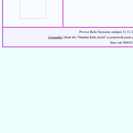
Provoz Reiki Seznamu zahájen 11.11.
Upozornění:
Obsah této "Databáze Reiki mistrů" je poskytován pouze p
Tento web NEPOUŽÍ