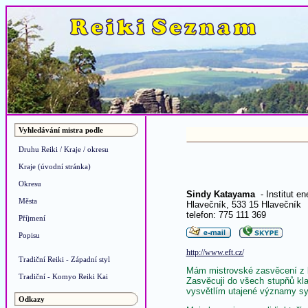
Vyhledávání mistra podle
Druhu Reiki / Kraje / okresu
Kraje (úvodní stránka)
Okresu
Sindy Katayama
- Institut en
Města
Hlavečník, 533 15 Hlavečník
telefon: 775 111 369
Příjmení
Popisu
http://www.eft.cz/
Tradiční Reiki - Západní styl
Mám mistrovské zasvěcení z b
Tradiční - Komyo Reiki Kai
Zasvěcuji do všech stupňů kl
vysvětlím utajené významy s
Odkazy