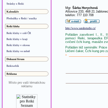
Stránky o Reiki
Mgr.
Šárka Horychová
Alšovice 233, 468 21 Jablone
Kalendáře
telefon: 777 110 708
Přednášky o Reiki / srazíky
Reiki kluby
http://www.sarahstudio.cz/
Reiki kluby v celé ČR
Pořádám zasvěcení I., II., I
pomocí Reiki, terapeutka EF
Reiki kluby v kraji
cvičení čchi kung, masáže zv
Reiki kluby v okresu
Pořádám též semináře: Práce s
Léčení čaker, Čchi kung pro z
Reiki kluby ve městě
^
Diskuzní fórum
Reikiwebík
Reklama
Místo pro vaši tématickou
reklamu