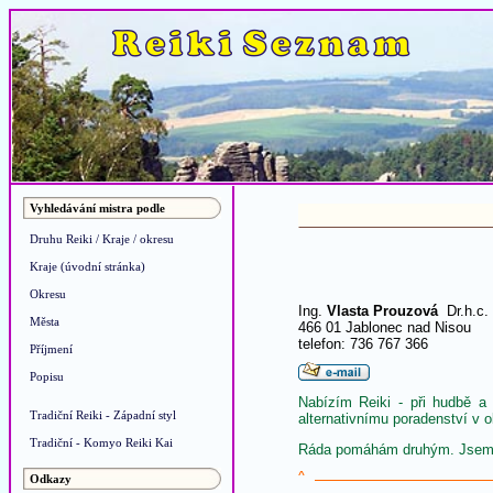
Vyhledávání mistra podle
Druhu Reiki / Kraje / okresu
Kraje (úvodní stránka)
Okresu
Ing.
Vlasta Prouzová
Dr.h.c.
Města
466 01 Jablonec nad Nisou
telefon: 736 767 366
Příjmení
Popisu
Nabízím Reiki - při hudbě a 
Tradiční Reiki - Západní styl
alternativnímu poradenství v o
Tradiční - Komyo Reiki Kai
Ráda pomáhám druhým. Jsem 
^
Odkazy