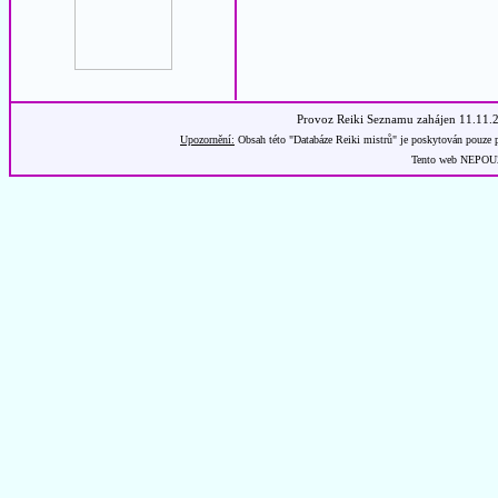
Provoz Reiki Seznamu zahájen 11.11.
Upozornění:
Obsah této "Databáze Reiki mistrů" je poskytován pouze p
Tento web NEPOUŽÍ