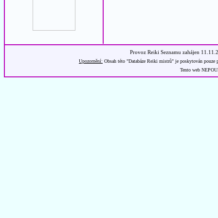
Provoz Reiki Seznamu zahájen 11.11.
Upozornění:
Obsah této "Databáze Reiki mistrů" je poskytován pouze p
Tento web NEPOUŽÍ