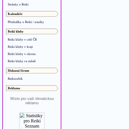
Stránky o Reiki
Kalendáře
Přednášky o Reiki / srazíky
Reiki kluby
Reiki kluby v celé ČR
Reiki kluby v kraji
Reiki kluby v okresu
Reiki kluby ve městě
Diskuzní fórum
Reikiwebík
Reklama
Místo pro vaši tématickou
reklamu