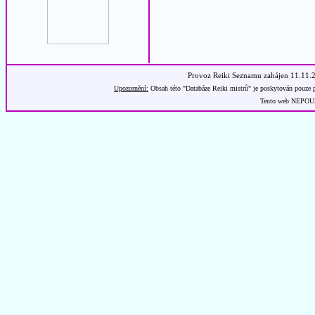
Provoz Reiki Seznamu zahájen 11.11.
Upozornění:
Obsah této "Databáze Reiki mistrů" je poskytován pouze p
Tento web NEPOUŽÍ