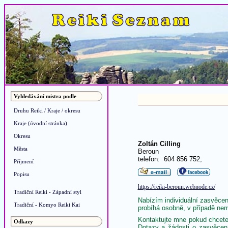
Vyhledávání mistra podle
Druhu Reiki / Kraje / okresu
Kraje (úvodní stránka)
Okresu
Zoltán Cilling
Města
Beroun
telefon: 604 856 752,
Příjmení
Popisu
https://reiki-beroun.webnode.cz/
Tradiční Reiki - Západní styl
Nabízím individuální zasvěcen
Tradiční - Komyo Reiki Kai
probíhá osobně, v případě nem
Kontaktujte mne pokud chcete
Odkazy
Dotazy a žádosti o zasvěcen